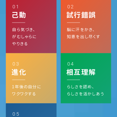
01
02
己動
試行錯誤
自ら気づき、
脳に汗をかき、
がむしゃらに
知恵を出し尽くす
やりきる
03
04
進化
相互理解
1年後の自分に
らしさを認め、
ワクワクする
らしさを活かしあう
05