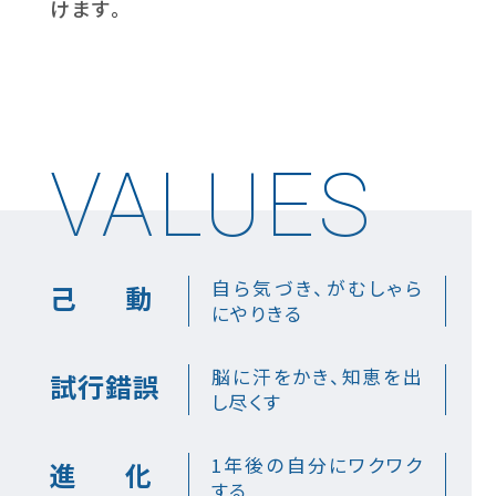
けます。
VALUES
自ら気づき、がむしゃら
己
動
にやりきる
脳に汗をかき、知恵を出
試行錯誤
し尽くす
1年後の自分にワクワク
進
化
する