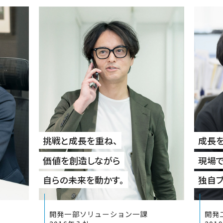
挑戦と成長を重ね、
成長を
価値を創造しながら
現場で
自らの未来を動かす。
独自ブ
開発一部ソリューション一課
開発