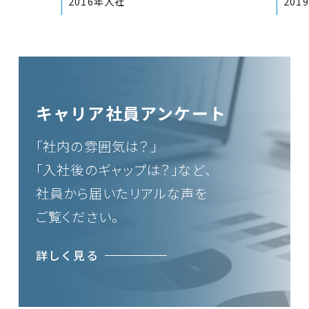
2016年入社
201
キャリア社員アンケート
「社内の雰囲気は？」
「入社後のギャップは？」など、
社員から届いたリアルな声を
ご覧ください。
詳しく見る