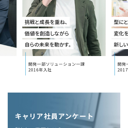
挑戦と成長を重ね、
型にと
価値を創造しながら
変化
自らの未来を動かす。
新しい
開発一部ソリューション一課
開発
2016年入社
201
キャリア社員アンケート